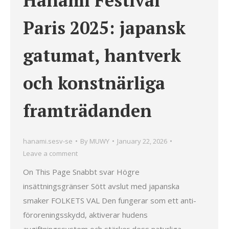
Hanami Festival
Paris 2025: japansk
gatumat, hantverk
och konstnärliga
framträdanden
hanami.sesv-se
By
MUWY
January 22, 2026
Leave a comment
On This Page Snabbt svar Högre
insättningsgränser Sött avslut med japanska
smaker FOLKETS VAL Den fungerar som ett anti-
föroreningsskydd, aktiverar hudens